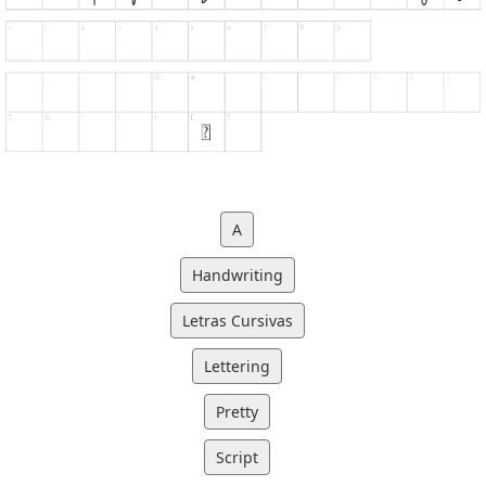
A
Handwriting
Letras Cursivas
Lettering
Pretty
Script