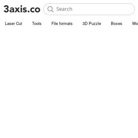
Laser Cut
Tools
File formats
3D Puzzle
Boxes
Wo