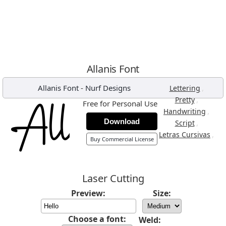
Allanis Font
Allanis Font
-
Nurf Designs
,
Lettering
,
Pretty
Free for Personal Use
,
Handwriting
Download
,
Script
,
Letras Cursivas
Buy Commercial License
Laser Cutting
Preview:
Size:
Choose a font:
Weld: