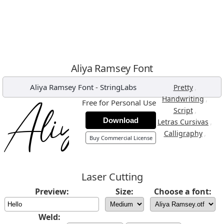
Aliya Ramsey Font
Aliya Ramsey Font
-
StringLabs
,
Pretty
,
Handwriting
Free for Personal Use
,
Script
Download
,
Letras Cursivas
,
Calligraphy
Buy Commercial License
Laser Cutting
Preview:
Size:
Choose a font:
Weld: