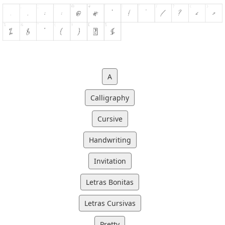
A
Calligraphy
Cursive
Handwriting
Invitation
Letras Bonitas
Letras Cursivas
Pretty