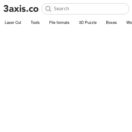
Laser Cut
Tools
File formats
3D Puzzle
Boxes
Wo