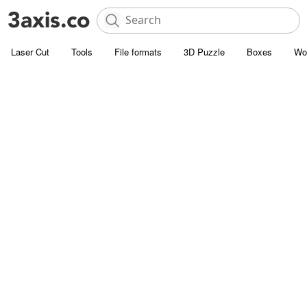
Laser Cut
Tools
File formats
3D Puzzle
Boxes
Wo