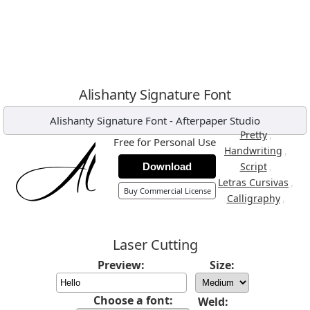
Alishanty Signature Font
Alishanty Signature Font
-
Afterpaper Studio
,
Pretty
Free for Personal Use
,
Handwriting
,
Script
Download
,
Letras Cursivas
Buy Commercial License
,
Calligraphy
Laser Cutting
Preview:
Size:
Choose a font:
Weld: