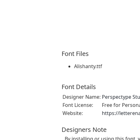
Font Files
Alishanty.ttf
Font Details
Designer Name:
Perspectype St
Font License:
Free for Person
Website:
https://lettere
Designers Note
By installing or using this fon