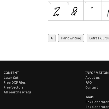
A
Handwriting
Letras Curs
CONTENT
INFORMATION
Laser Cut
About us
Free DXF Files
FAQ
Free Vectors
Contact
All Searches/Tags
Tools
Box Generator
Box Generator