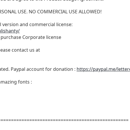
 PERSONAL USE. NO COMMERCIAL USE ALLOWED!
ull version and commercial license:
lishanty/
o purchase Corporate license
lease contact us at
ated. Paypal account for donation :
https://paypal.me/lette
amazing fonts :
==================================================