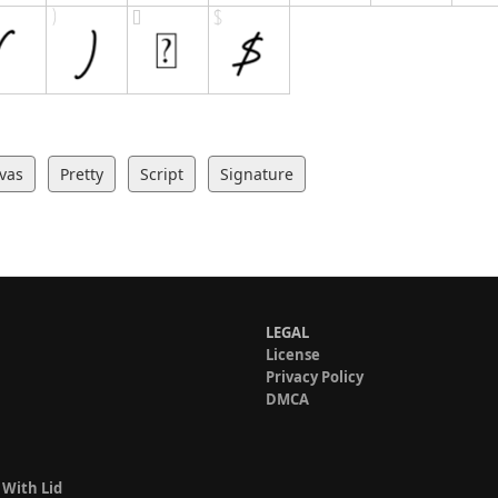
ivas
Pretty
Script
Signature
LEGAL
License
Privacy Policy
DMCA
 With Lid