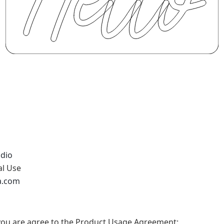
udio
al Use
na.com
t, you are agree to the Product Usage Agreement: