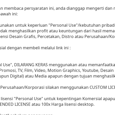
dan membaca persyaratan ini, anda dianggap mengerti dan
awah ini:
gunakan untuk keperluan "Personal Use"/kebutuhan pribadi
as tidak menghasilkan profit atau keuntungan dari hasil m
Agensi Desain Grafis, Percetakan, Distro atau Perusahaan/Ko
ial dengan membeli melalui link ini :
nal Use", DILARANG KERAS menggunakan atau memanfaatkan
, Promosi, TV, Film, Video, Motion Graphics, Youtube, Desain
aupun Digital) atau Media apapun dengan tujuan menghasil
 Perusahaan/Korporasi silakan menggunakan CUSTOM LIC
lisensi "Personal Use" untuk kepentingan Komersial apap
ENDED LICENSE atau 100x Harga lisensi desktop.