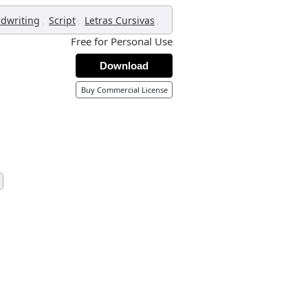
,
,
,
dwriting
Script
Letras Cursivas
Free for Personal Use
Download
Buy Commercial License