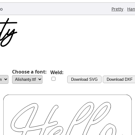
io
,
Pretty
Han
Choose a font:
Weld:
Download SVG
Download DXF