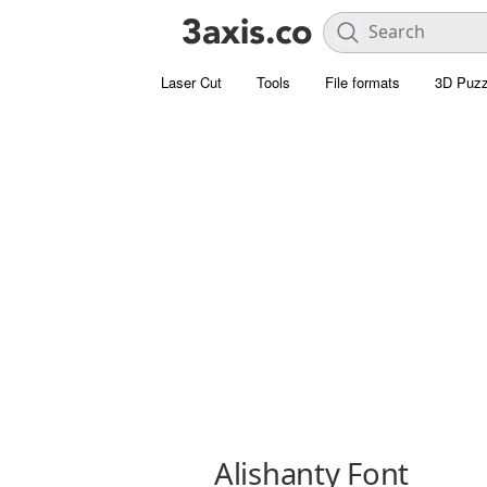
Laser Cut
Tools
File formats
3D Puzz
Alishanty Font