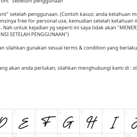
i font" sebelum penggunaan
 font" setelah penggunaan. (Contoh kasus: anda ketahuan
sensinya free for personal use, kemudian setelah ketahua
as. Nah untuk kejadian yg seperti ini saya tidak akan "MENE
LISENSI SETELAH PENGGUNAAN")
aan silahkan gunakan sesuai terms & condition yang berlaku
yang akan anda perlukan, silahkan menghubungi kami di :
s