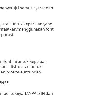
 menyetujui semua syarat dan
, atau untuk keperluan yang
emanfaatkan/menggunakan font
rporasi.
 font ini untuk kepeluan
 kaos distro atau untuk
kan profit/keuntungan.
ENSE.
un bentuknya TANPA IZIN dari