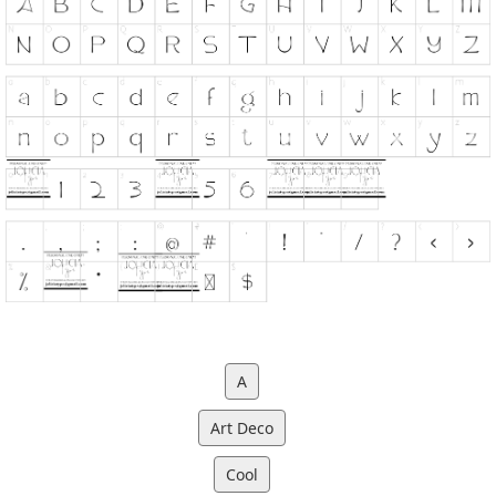
A
Art Deco
Cool