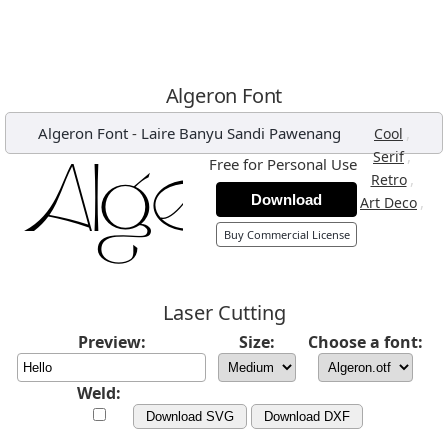
Algeron Font
Algeron Font
-
Laire Banyu Sandi Pawenang
,
Cool
,
Serif
Free for Personal Use
,
Retro
Download
,
Art Deco
Buy Commercial License
Laser Cutting
Preview:
Size:
Choose a font:
Weld:
Download SVG
Download DXF