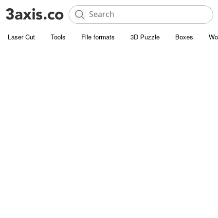
Laser Cut
Tools
File formats
3D Puzzle
Boxes
Wo