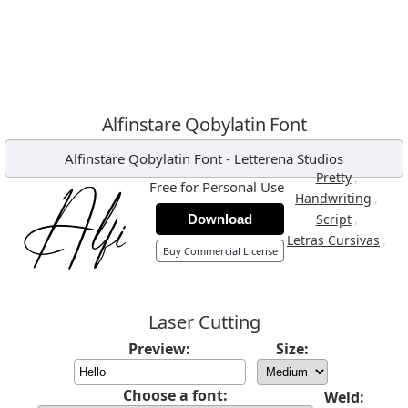
Alfinstare Qobylatin Font
Alfinstare Qobylatin Font
-
Letterena Studios
,
Pretty
Free for Personal Use
,
Handwriting
,
Script
Download
,
Letras Cursivas
Buy Commercial License
Laser Cutting
Preview:
Size:
Choose a font:
Weld: