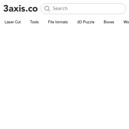
Laser Cut
Tools
File formats
3D Puzzle
Boxes
Wo