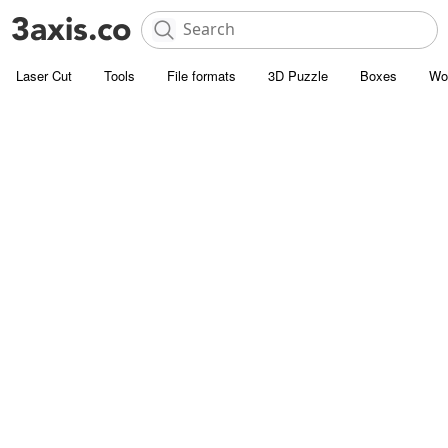
Laser Cut
Tools
File formats
3D Puzzle
Boxes
Wo