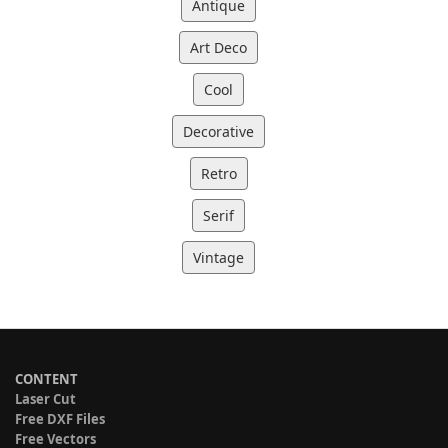
Antique
Art Deco
Cool
Decorative
Retro
Serif
Vintage
CONTENT
Laser Cut
Free DXF Files
Free Vectors