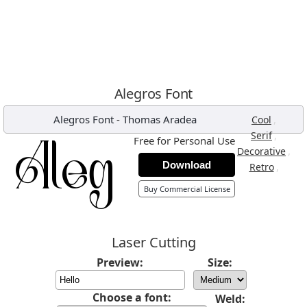
Alegros Font
Alegros Font
-
Thomas Aradea
,
Cool
,
Serif
Free for Personal Use
,
Decorative
Download
,
Retro
Buy Commercial License
Laser Cutting
Preview:
Size:
Choose a font:
Weld: