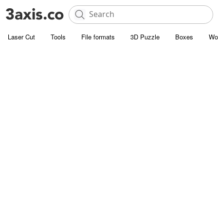
Laser Cut
Tools
File formats
3D Puzzle
Boxes
Wo