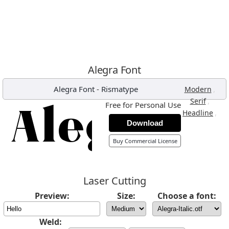
Alegra Font
Alegra Font
-
Rismatype
,
Modern
,
Serif
Free for Personal Use
,
Headline
Download
Buy Commercial License
Laser Cutting
Preview:
Size:
Choose a font:
Weld: