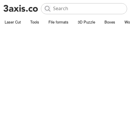
Laser Cut
Tools
File formats
3D Puzzle
Boxes
Wo