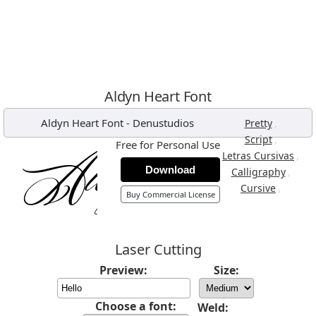
Aldyn Heart Font
Aldyn Heart Font
-
Denustudios
,
Pretty
,
Script
Free for Personal Use
,
Letras Cursivas
Download
,
Calligraphy
,
Cursive
Buy Commercial License
Laser Cutting
Preview:
Size:
Choose a font:
Weld: