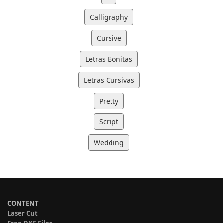
Calligraphy
Cursive
Letras Bonitas
Letras Cursivas
Pretty
Script
Wedding
CONTENT
Laser Cut