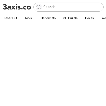
Laser Cut
Tools
File formats
3D Puzzle
Boxes
Wo