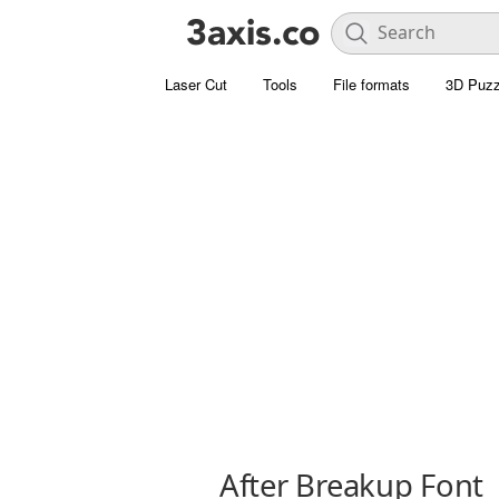
Laser Cut
Tools
File formats
3D Puzz
After Breakup Font