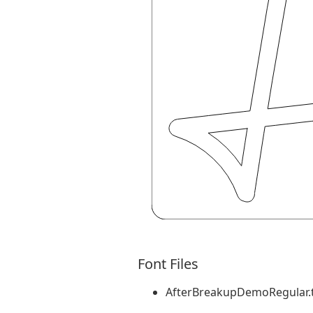
Font Files
AfterBreakupDemoRegular.t