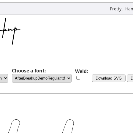
,
Pretty
Han
Choose a font:
Weld:
Download SVG
D