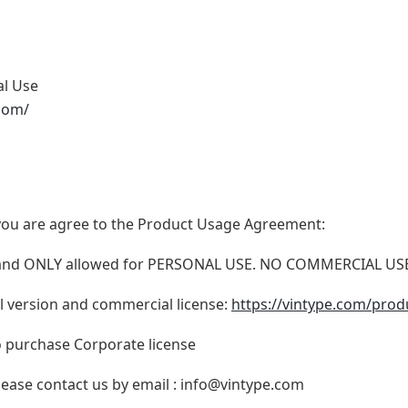
al Use
.com/
t, you are agree to the Product Usage Agreement:
N and ONLY allowed for PERSONAL USE. NO COMMERCIAL U
ull version and commercial license:
https://vintype.com/prod
o purchase Corporate license
lease contact us by email :
info@vintype.com