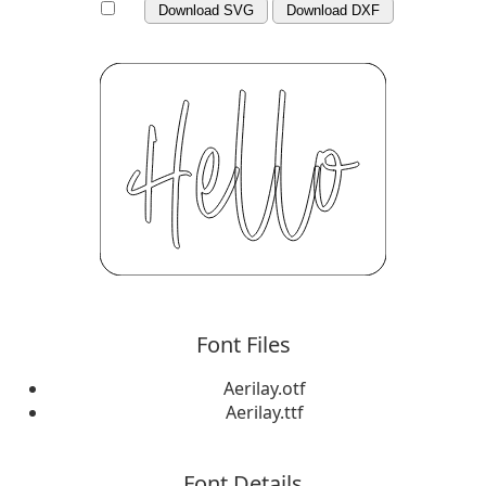
Download SVG
Download DXF
Font Files
Aerilay.otf
Aerilay.ttf
Font Details