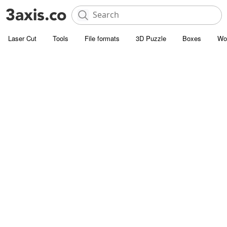
Laser Cut
Tools
File formats
3D Puzzle
Boxes
Wo